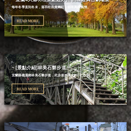
每年冬季直到冬末，落羽松由黃轉紅，頗有異國風情。
READ MORE
~ [景點介紹]林美石磐步道 ~
宜蘭縣礁溪鄉林美石磐步道，此步道全長大約1.7 公里...
READ MORE