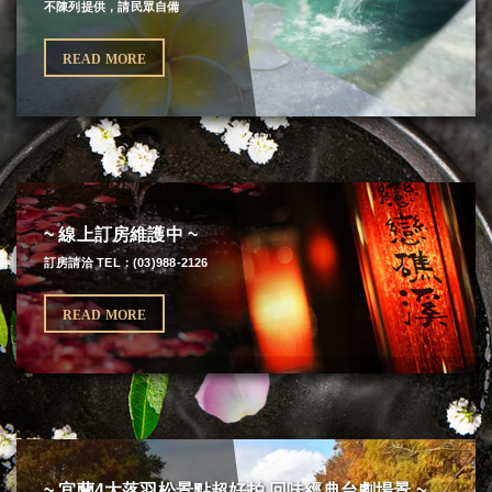
不陳列提供，請民眾自備
READ MORE
~ 線上訂房維護中 ~
訂房請洽 TEL：(03)988-2126
READ MORE
~ 宜蘭4大落羽松景點超好拍 回味經典台劇場景 ~