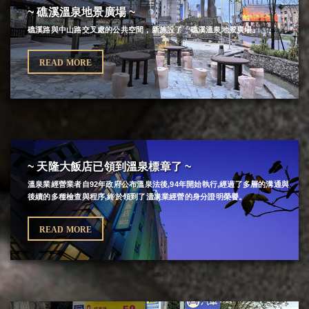
~ 礁溪溫泉地景廣場 ~
礁溪路與中山路交叉處的公共空間，新施設了「礁溪溫泉地景廣場」
READ MORE
~ 天隆大飯店已領到溫泉標章了 ~
溫泉業經營業者自92年政府公布溫泉法後,94年開始執行,經過了多層的溝通與
後續的多種檢查與程序,終於領到了溫泉業經營的身分證明榮譽。
READ MORE